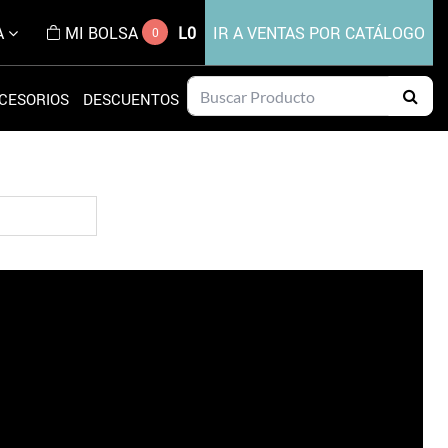
A
MI BOLSA
L0
IR A VENTAS POR CATÁLOGO
0
CESORIOS
DESCUENTOS